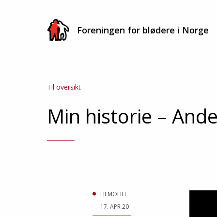
Foreningen for blødere i Norge
Finn
Til oversikt
Min historie – And
HEMOFILI
17. APR 20