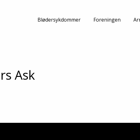
Hei, hva leter du etter?
Blødersykdommer
Foreningen
Ar
er du ikke det du leter etter, ta
kontakt
med
ers Ask
S