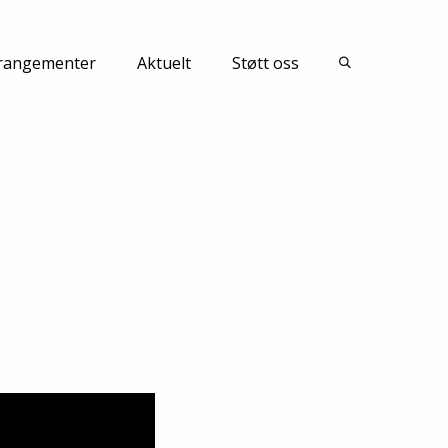
Lukk
rangementer
Aktuelt
Støtt oss
 oss
øk