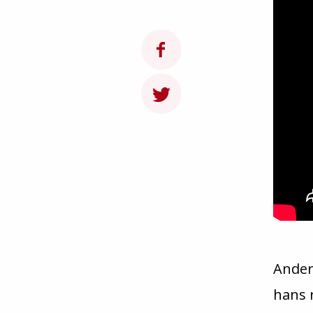
Ander
hans r