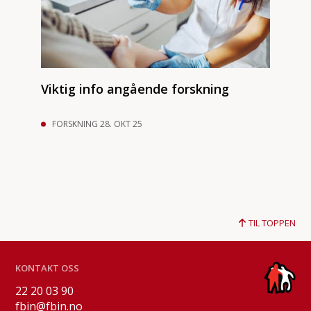
Viktig info angående forskning
FORSKNING 28. OKT 25
TIL TOPPEN
KONTAKT OSS
22 20 03 90
fbin@fbin.no