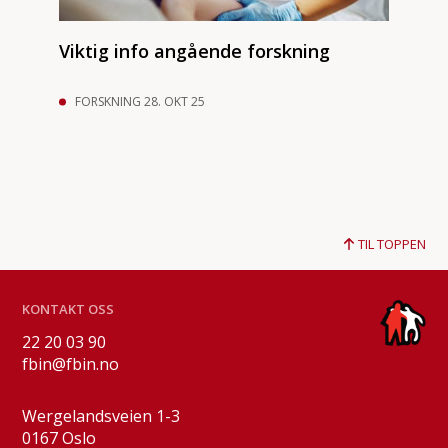
Viktig info angående forskning
FORSKNING 28. OKT 25
TIL TOPPEN
KONTAKT OSS
22 20 03 90
fbin@fbin.no
Wergelandsveien 1-3
0167 Oslo